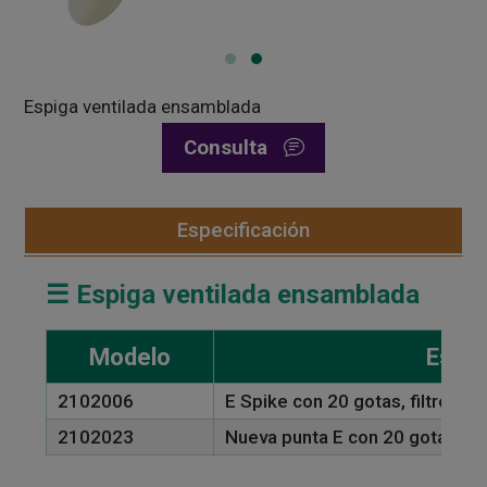
Espiga ventilada ensamblada
Consulta
Especificación
☰ Espiga ventilada ensamblada
Modelo
Espec
2102006
E Spike con 20 gotas, filtro y t
2102023
Nueva punta E con 20 gotas, filt