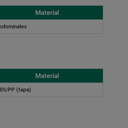
Material
bdominales
Material
BS/PP (tapa)