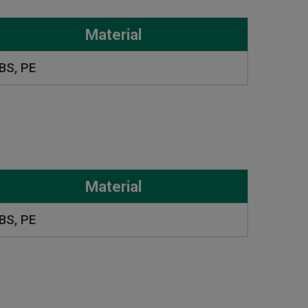
Material
BS, PE
Material
BS, PE