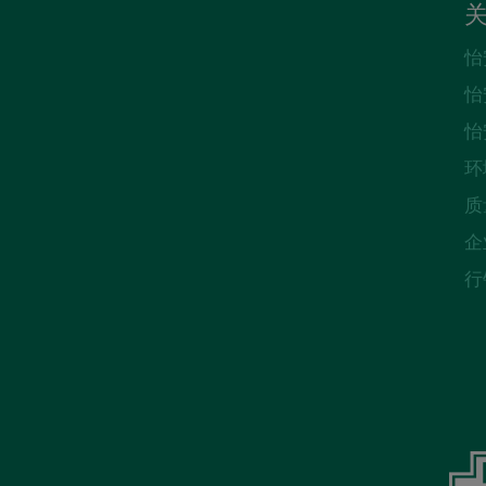
怡
怡
怡
环
质
企
行